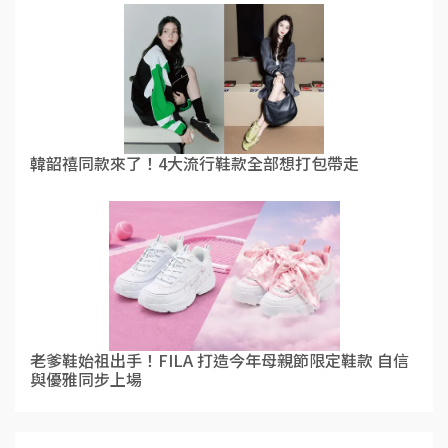
韓韶禧同款來了！4大流行鞋款全部想打包帶走
老爹鞋始祖出手！FILA 打造今年母親節限定鞋款 自信
與優雅同步上場