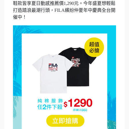
鞋款皆享夏日動感推薦價1,290元。今年盛夏想輕鬆
打造踏浪最潮行頭，FILA繽紛仲夏年中慶典全台開
催中！