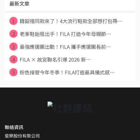
最新文章
1
韓韶禧同款來了！4大流行鞋款全部想打包帶⋯
2
老爹鞋始祖出手！FILA 打造今年母親節⋯
3
最強應援團出動！FILA 攜手應援團長前⋯
4
FILA × 故宮聯名引爆 2026 新⋯
5
粉色接管今年冬季！FILA打造最具儀式感⋯
聯絡資訊
斐樂股份有限公司