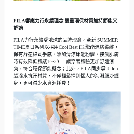
FILA響應力行永續理念 雙重環保材質加持節能又
舒適
FILA力行永續愛地球的品牌理念，全新 SUMMER
TIME夏日系列以採用Cool Best II®聚酯混紡纖維，
保有舒適棉質手感，添加清涼節能粉體，接觸肌膚
時有效降低體感1～2˚C，讓穿著體驗更加舒適涼
爽，符合環保節能概念；此外，FILA同步導Teflon
超潑水抗汙材質，不僅輕鬆揮別惱人的海灘細沙纏
身，更可減少水資源耗費！