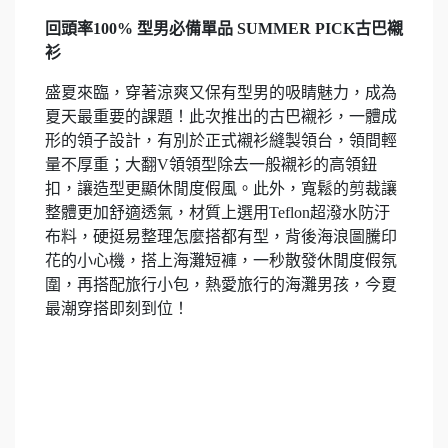
回頭率100% 型男必備單品 SUMMER PICK古巴襯
衫
盛夏來臨，穿著涼爽又保有型男的吸睛魅力，成為
夏天最重要的課題！此次推出的古巴襯衫，一體成
形的領子設計，有別於正式襯衫縫製領台，領間輕
量不厚重；大翻V領領型除去一般襯衫的高領鈕
扣，讓造型更顯休閒度假風。此外，寬鬆的剪裁讓
整體更加舒適透氣，材質上選用Teflon超潑水防汙
布料，硬挺易整理怎麼搭都有型，背後海浪圖騰印
花的小心機，搭上海灘短褲，一秒散發休閒度假氛
圍，再搭配旅行小包，熱愛旅行的海灘男孩，今夏
最潮穿搭即刻到位！