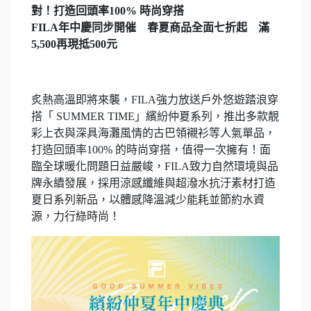
對！打造回頭率100% 時尚穿搭
FILA年中慶同步開催 春夏商品全面七折起 滿
5,500再現抵500元
炙熱高溫即將來襲，FILA強力放送戶外悠遊踏浪穿
搭「 SUMMER TIME」繽紛仲夏系列，推出多款靚
彩上衣與深具海灘風情的古巴領襯衫等人氣單品，
打造回頭率100% 的時尚穿搭，值得一次擁有！面
臨全球暖化問題日益嚴峻，FILA致力自然環境與品
牌永續發展，採用涼感纖維與超潑水抗汙素材打造
夏日系列新品，以體感降溫減少能耗並節約水資
源，力行綠時尚！