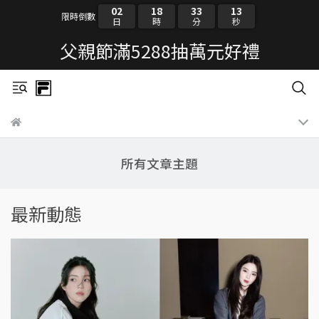
02
18
33
13
限時倒數
日
時
分
秒
父親節滿5288抽萬元好禮
所有文章主題
最新動態