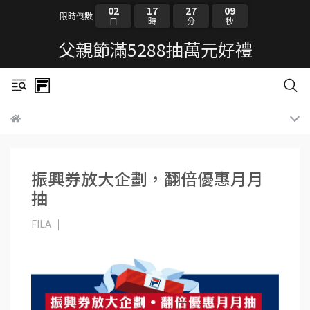
02
17
27
08
限時倒數
日
時
分
秒
父親節滿5288抽萬元好禮
振興券放大企劃，翻倍優惠月月
抽
FILA