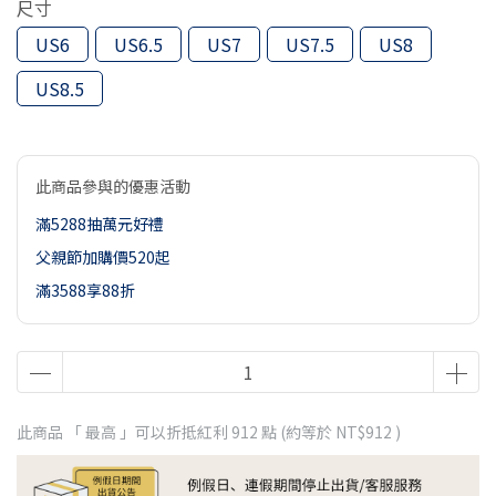
尺寸
US6
US6.5
US7
US7.5
US8
US8.5
此商品參與的優惠活動
滿5288抽萬元好禮
父親節加購價520起
滿3588享88折
此商品 「 最高 」可以折抵紅利
912
點 (約等於
NT$912
)