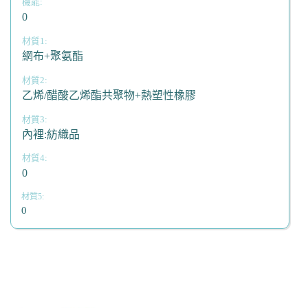
0
網布+聚氨酯
乙烯/醋酸乙烯酯共聚物+熱塑性橡膠
內裡:紡織品
0
0