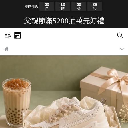
03
13
08
35
限時倒數
日
時
分
秒
父親節滿5288抽萬元好禮