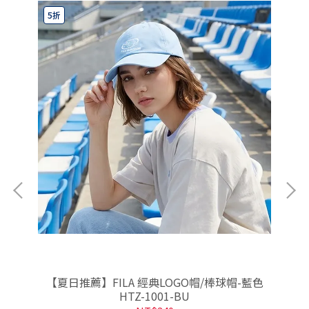
5折
5
-
【夏日推薦】FILA 經典LOGO帽/棒球帽-藍色
【
HTZ-1001-BU