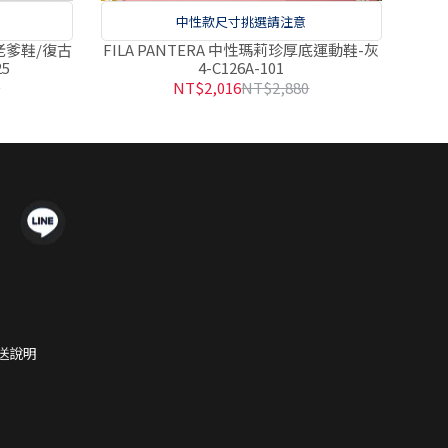
中性款尺寸挑選請注意
鋸齒老爹鞋/復古
FILA PANTERA 中性瑪莉珍厚底運動鞋-灰
25
4-C126A-101
0
NT$2,016
NT$2,880
配送說明