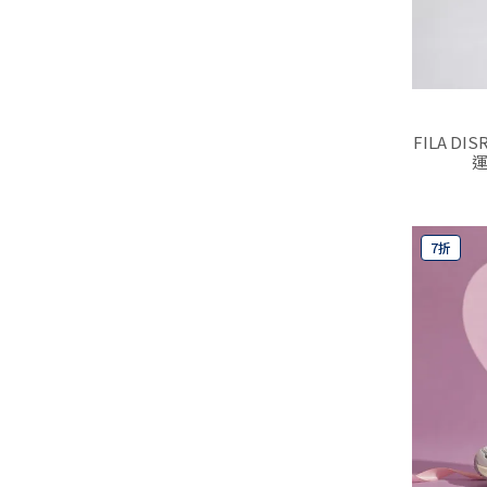
FILA D
運
7折