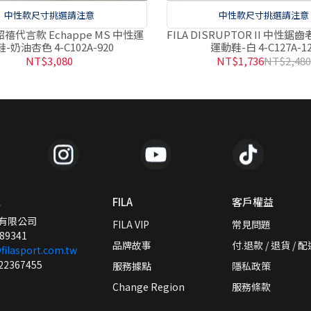
中性款尺寸挑選請注意
中性款尺寸挑選請注意
韓韶禧代言款 Echappe MS 中性運
FILA DISRUPTOR II 中性
-奶油杏色 4-C102A-920
運動鞋-白 4-C127A-1
NT$3,080
NT$1,736
NT$2,48
訊
FILA
客戶權益
有限公司
FILA VIP
常見問題
89341
品牌故事
付.退款 / 退貨 / 
filasport.com.tw
22367455
服務據點
隱私政策
Change Region
服務條款