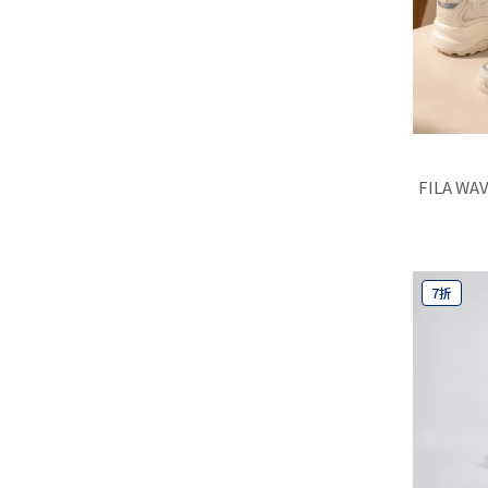
FILA W
7折