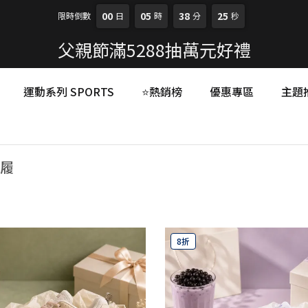
00
05
38
24
限時倒數
日
時
分
秒
父親節滿5288抽萬元好禮
運動系列 SPORTS
⭐熱銷榜
優惠專區
主題
履
8折