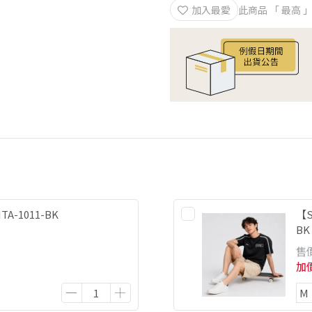
加入最愛
此商品 「 最高
A-1011-BK
【S
BK
售
加