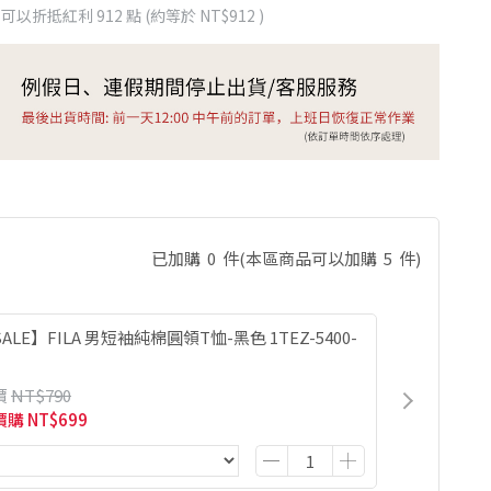
 」可以折抵紅利
912
點 (約等於
NT$912
)
已加購
0
件
(本區商品可以加購
5
件)
ALE】FILA 男短袖純棉圓領T恤-黑色 1TEZ-5400-
價
NT$790
價購
NT$699