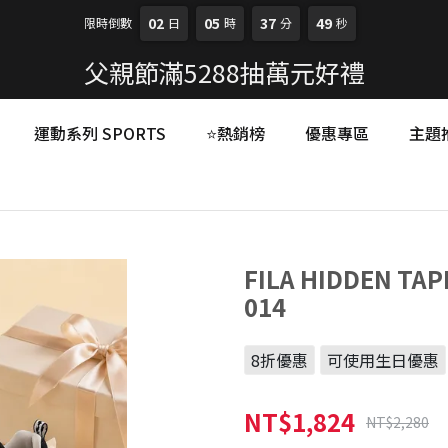
02
05
37
47
限時倒數
日
時
分
秒
父親節滿5288抽萬元好禮
運動系列 SPORTS
⭐熱銷榜
優惠專區
主題
FILA HIDDEN T
014
8折優惠
可使用生日優惠
NT$1,824
NT$2,280