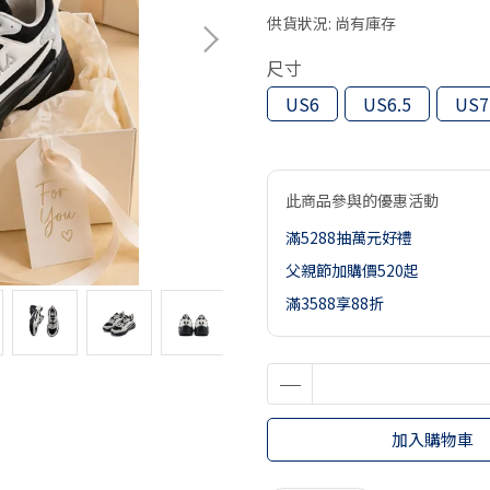
供貨狀況:
尚有庫存
尺寸
US6
US6.5
US7
此商品參與的優惠活動
滿5288抽萬元好禮
父親節加購價520起
滿3588享88折
加入購物車