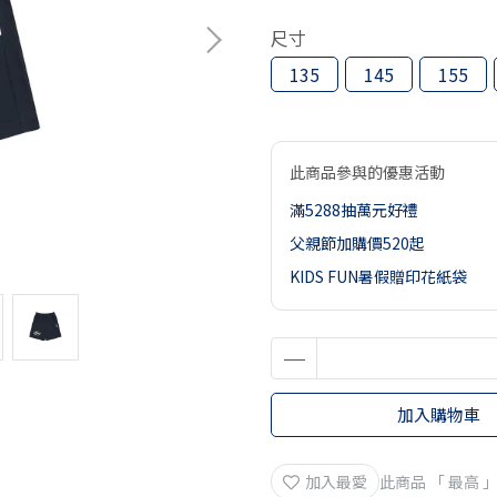
尺寸
135
145
155
此商品參與的優惠活動
滿5288抽萬元好禮
父親節加購價520起
KIDS FUN暑假贈印花紙袋
加入購物車
加入最愛
此商品 「 最高