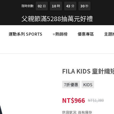
02
10
43
29
限時倒數
日
時
分
秒
父親節滿5288抽萬元好禮
運動系列 SPORTS
⭐熱銷榜
優惠專區
主題
FILA KIDS 童針織
7折優惠
KIDS
NT$966
NT$1,380
供貨狀況:
尚有庫存