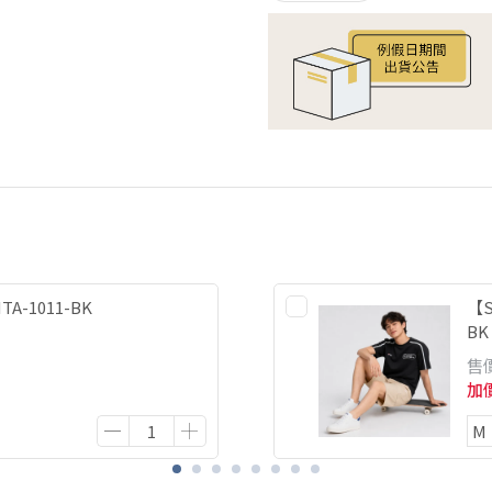
A-1011-BK
【S
BK
售
加