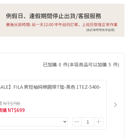
已加購
0
件
(本區商品可以加購
5
件)
ALE】FILA 男短袖純棉圓領T恤-黑色 1TEZ-5400-
價
NT$790
價購
NT$699