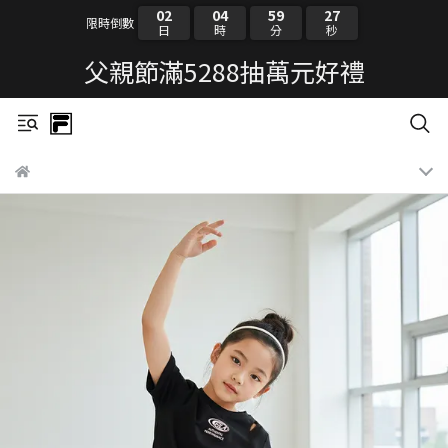
02
04
59
26
限時倒數
日
時
分
秒
父親節滿5288抽萬元好禮