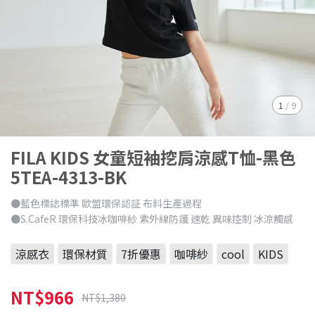
1
/
9
FILA KIDS 女童短袖挖肩涼感T恤-黑色
5TEA-4313-BK
●藍色標誌標準 歐盟環保認証 布料生產過程
●S.CafeR 環保科技冰咖啡紗 紫外線防護 速乾 異味控制 冰涼觸感
涼感衣
環保材質
7折優惠
咖啡紗
cool
KIDS
NT$966
NT$1,380