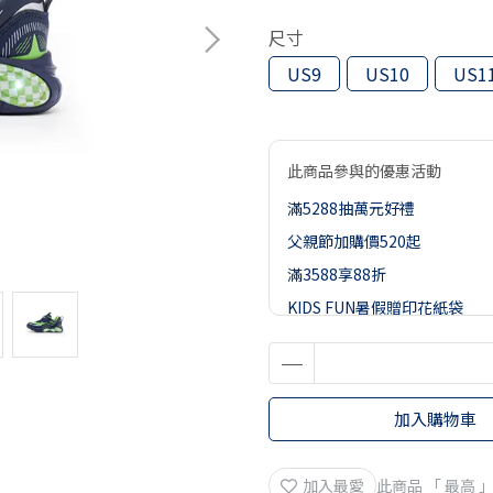
尺寸
US9
US10
US1
此商品參與的優惠活動
滿5288抽萬元好禮
父親節加購價520起
滿3588享88折
KIDS FUN暑假贈印花紙袋
加入購物車
加入最愛
此商品 「 最高