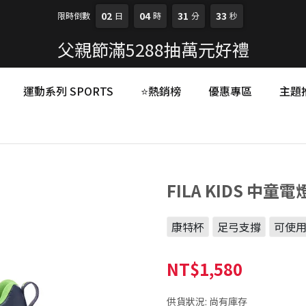
02
04
31
32
限時倒數
日
時
分
秒
父親節滿5288抽萬元好禮
運動系列 SPORTS
⭐熱銷榜
優惠專區
主題
FILA KIDS 中童電
康特杯
足弓支撐
可使
NT$1,580
供貨狀況:
尚有庫存