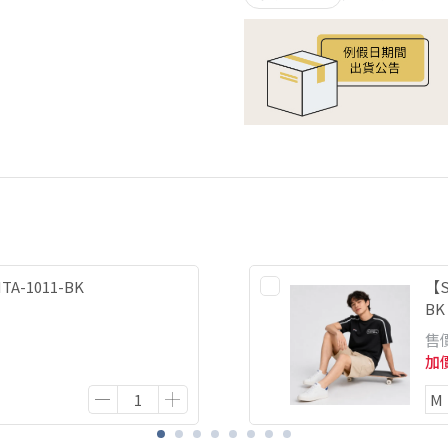
A-1011-BK
【S
BK
售
加