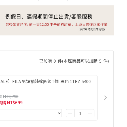
已加購
0
件
(本區商品可以加購
5
件)
ALE】FILA 男短袖純棉圓領T恤-黑色 1TEZ-5400-
價
NT$790
價購
NT$699