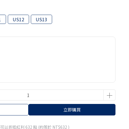
1
US12
US13
立即購買
 」可以折抵紅利
632
點 (約等於
NT$632
)