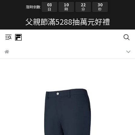
03
10
22
30
限時倒數
日
時
分
秒
父親節滿5288抽萬元好禮