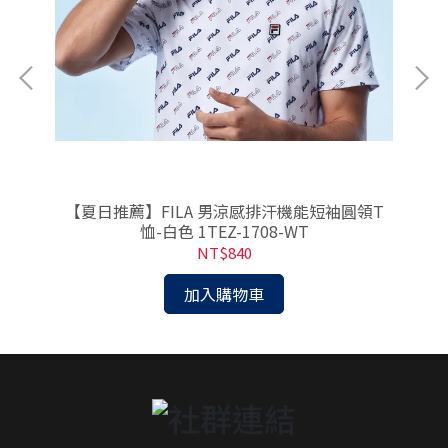
1-
【夏日推薦】FILA 男涼感排汗機能短袖圓領T
【
恤-白色 1TEZ-1708-WT
NT$840
加入購物車