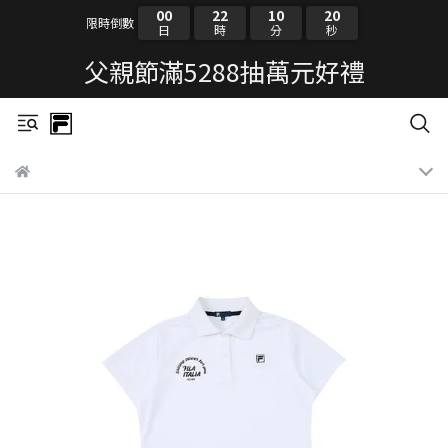
00
22
10
19
限時倒數
日
時
分
秒
父親節滿5288抽萬元好禮