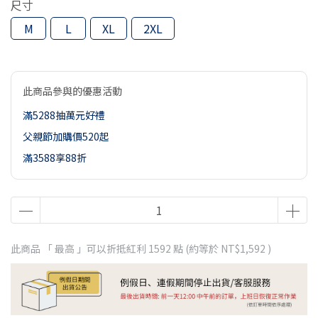
尺寸
M
L
XL
2XL
此商品參與的優惠活動
滿5288抽萬元好禮
父親節加購價520起
滿3588享88折
此商品 「 最高 」可以折抵紅利
1592
點 (約等於
NT$1,592
)