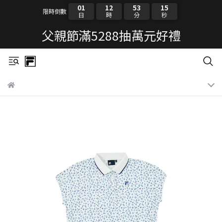
01
12
53
15
限時倒數
日
時
分
秒
父親節滿5288抽萬元好禮