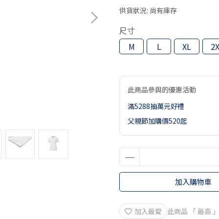
供貨狀況:
尚有庫存
尺寸
M
L
XL
2
此商品參與的優惠活動
滿5288抽萬元好禮
父親節加購價520起
加入購物車
加入最愛
此商品 「 最高