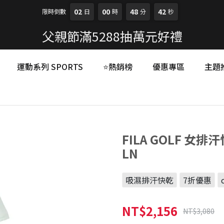
02
00
48
40
限時倒數
日
時
分
秒
父親節滿5288抽萬元好禮
運動系列 SPORTS
⭐熱銷榜
優惠專區
主題
FILA GOLF 女排
LN
吸濕排汗快乾
7折優惠
NT$2,156
NT$3,080