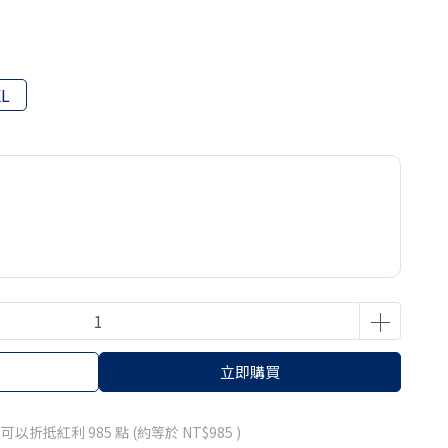
XL
立即購買
 」可以折抵紅利
985
點 (約等於
NT$985
)