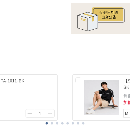
A-1011-BK
【S
BK
售
加