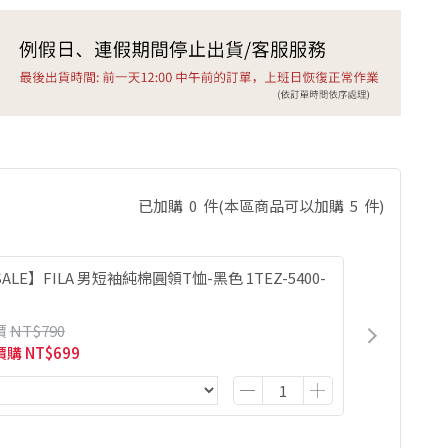
已加購
0
件
(本區商品可以加購
5
件)
ALE】FILA 男短袖純棉圓領T恤-黑色 1TEZ-5400-
價
NT$790
價購
NT$699