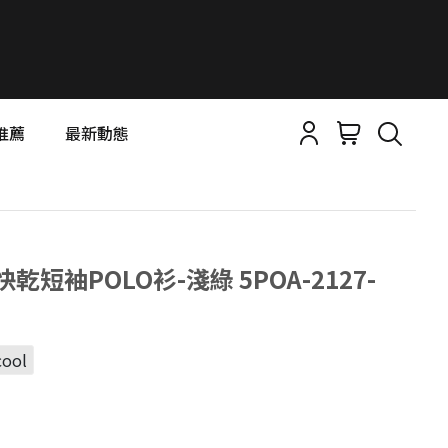
推薦
最新動態
汗快乾短袖POLO衫-淺綠 5POA-2127-
cool