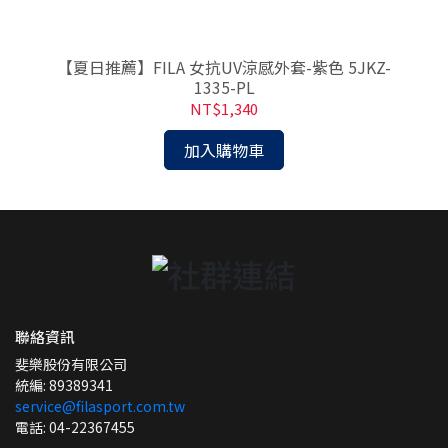
BK
【夏日推薦】FILA 女抗UV涼感外套-紫色 5JKZ-
【
1335-PL
NT$1,340
加入購物車
聯絡資訊
斐樂股份有限公司
統編: 89389341
service@filasport.com.tw
電話: 04-22367455