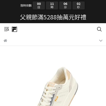
00
11
06
02
限時倒數
日
時
分
秒
父親節滿5288抽萬元好禮