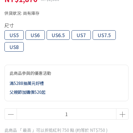
供貨狀況:
尚有庫存
尺寸
US5
US6
US6.5
US7
US7.5
US8
此商品參與的優惠活動
滿5288抽萬元好禮
父親節加購價520起
此商品 「 最高 」可以折抵紅利
750
點 (約等於
NT$750
)