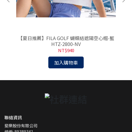
-
【夏日推薦】FILA GOLF 蝴蝶結遮陽空心帽-藍
HTZ-2800-NV
NT$940
加入購物車
聯絡資訊
斐樂股份有限公司
統編: 89389341