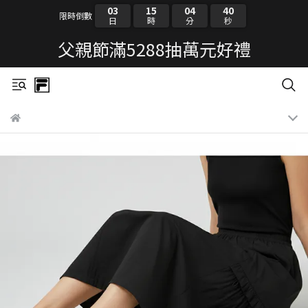
03
15
04
39
限時倒數
日
時
分
秒
父親節滿5288抽萬元好禮