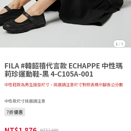
1
/
9
FILA #韓韶禧代言款 ECHAPPE 中性瑪
莉珍運動鞋-黑 4-C105A-001
中性鞋款為男生版型尺寸，挑選請注意尺寸對照表標示腳長公分數
中性款尺寸挑選請注意
7折優惠
NT$1,876
NT$2,680