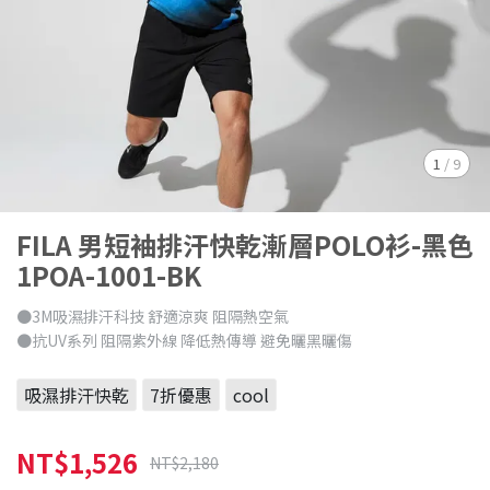
1
/
9
FILA 男短袖排汗快乾漸層POLO衫-黑色
1POA-1001-BK
●3M吸濕排汗科技 舒適涼爽 阻隔熱空氣
●抗UV系列 阻隔紫外線 降低熱傳導 避免曬黑曬傷
吸濕排汗快乾
7折優惠
cool
NT$1,526
NT$2,180