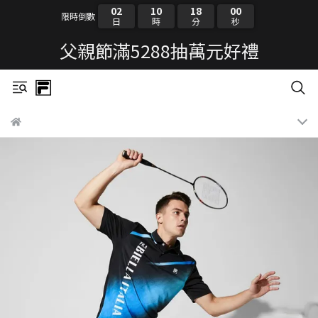
02
10
17
59
限時倒數
日
時
分
秒
父親節滿5288抽萬元好禮