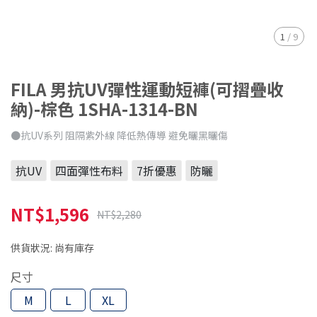
1
/
9
FILA 男抗UV彈性運動短褲(可摺疊收
納)-棕色 1SHA-1314-BN
●抗UV系列 阻隔紫外線 降低熱傳導 避免曬黑曬傷
抗UV
四面彈性布料
7折優惠
防曬
NT$1,596
NT$2,280
供貨狀況:
尚有庫存
尺寸
M
L
XL