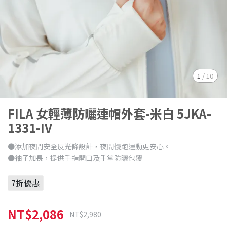
1
/
10
FILA 女輕薄防曬連帽外套-米白 5JKA-
1331-IV
●添加夜間安全反光條設計，夜間慢跑運動更安心。
●袖子加長，提供手指開口及手掌防曬包覆
7折優惠
NT$2,086
NT$2,980