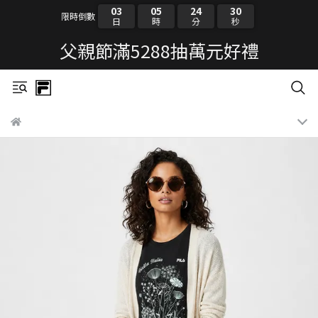
03
05
24
30
限時倒數
日
時
分
秒
父親節滿5288抽萬元好禮