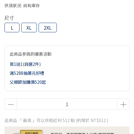
供貨狀況:
尚有庫存
尺寸
L
XL
2XL
此商品參與的優惠活動
買1送1(自選2件)
滿5288抽萬元好禮
父親節加購價520起
此商品 「 最高 」可以折抵紅利
512
點 (約等於
NT$512
)