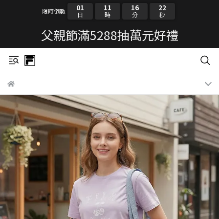
01
11
16
22
限時倒數
日
時
分
秒
父親節滿5288抽萬元好禮