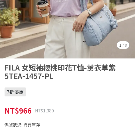
1
/
9
FILA 女短袖櫻桃印花T恤-薰衣草紫
5TEA-1457-PL
7折優惠
NT$966
NT$1,380
供貨狀況:
尚有庫存