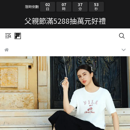
02
07
37
52
限時倒數
日
時
分
秒
父親節滿5288抽萬元好禮