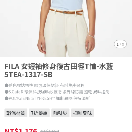
1
/
9
FILA 女短袖修身復古田徑T恤-水藍
5TEA-1317-SB
●藍色標誌標準 歐盟環保認証 布料生產過程
●S.CafeR 環保科技咖啡紗技術 紫外線防護 速乾 異味控制
●POLYGIENE STYFRESH™ 抑制異味 保持清新
環保材質
7折優惠
咖啡紗
抑制臭味
NT$1,176
NT$1,680