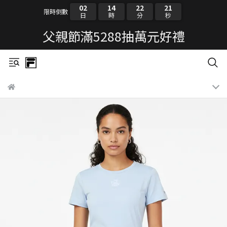
02
14
22
21
限時倒數
日
時
分
秒
父親節滿5288抽萬元好禮