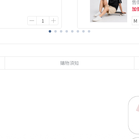
售
加
購物須知