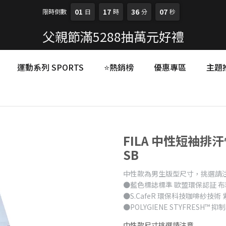
01
17
36
06
限時倒數
日
時
分
秒
父親節滿5288抽萬元好禮
運動系列 SPORTS
⭐熱銷榜
優惠專區
主題
FILA 中性短袖排汗
SB
中性款為男生版型尺寸，挑選請
●藍色標誌標準 歐盟環保認証 
●S.CafeR 環保科技咖啡紗技術
●POLYGIENE STYFRESH™ 
中性款尺寸挑選請注意