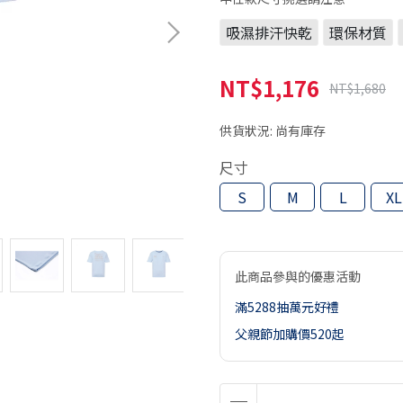
吸濕排汗快乾
環保材質
NT$1,176
NT$1,680
供貨狀況:
尚有庫存
尺寸
S
M
L
XL
此商品參與的優惠活動
滿5288抽萬元好禮
父親節加購價520起