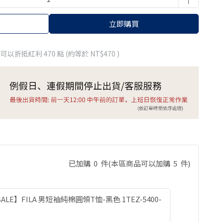
立即購買
 」可以折抵紅利
470
點 (約等於
NT$470
)
已加購
0
件
(本區商品可以加購
5
件)
ALE】FILA 男短袖純棉圓領T恤-黑色 1TEZ-5400-