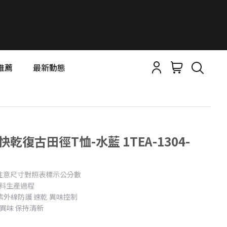
推薦
最新動態
快乾復古田徑T恤-水藍 1TEA-1304-
注意尺寸對照表標示公分數
布料生產過程
 紫外線防護 速乾 異味控制
抑制異味 保持清新