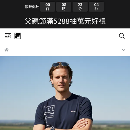
00
08
23
03
限時倒數
日
時
分
秒
父親節滿5288抽萬元好禮