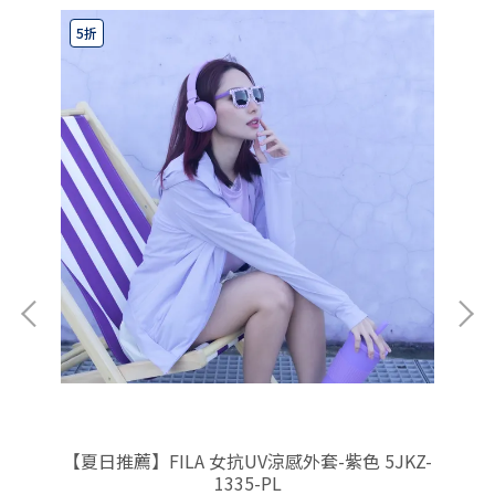
5折
7
K
【夏日推薦】FILA 女抗UV涼感外套-紫色 5JKZ-
1335-PL