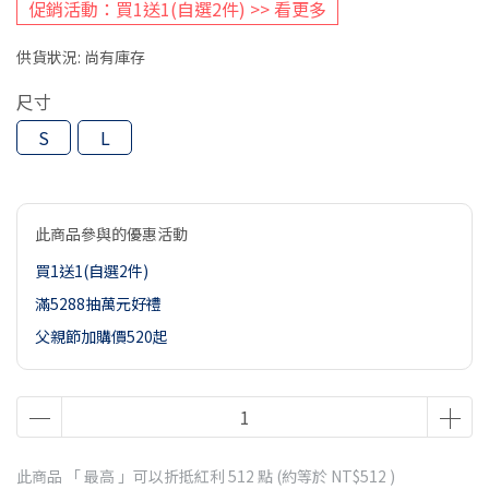
促銷活動：買1送1(自選2件) >> 看更多
供貨狀況:
尚有庫存
尺寸
S
L
此商品參與的優惠活動
買1送1(自選2件)
滿5288抽萬元好禮
父親節加購價520起
此商品 「 最高 」可以折抵紅利
512
點 (約等於
NT$512
)