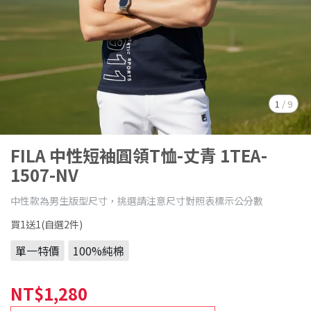
1
/
9
FILA 中性短袖圓領T恤-丈青 1TEA-
1507-NV
中性款為男生版型尺寸，挑選請注意尺寸對照表標示公分數
買1送1(自選2件)
單一特價
100%純棉
NT$1,280